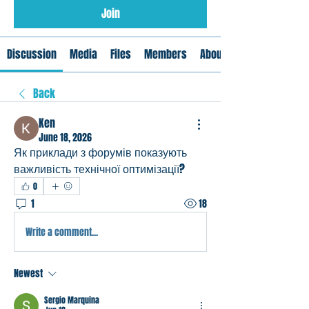
Join
Discussion
Media
Files
Members
About
Back
Ken
June 18, 2026
Як приклади з форумів показують 
важливість технічної оптимізації?
0
1
18
Write a comment...
Newest
Sergio Marquina