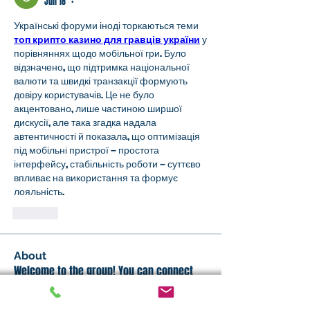
Jun 18
•
Українські форуми іноді торкаються теми 
топ крипто казино для гравців україни
 у 
порівняннях щодо мобільної гри. Було 
відзначено, що підтримка національної 
валюти та швидкі транзакції формують 
довіру користувачів. Це не було 
акцентовано, лише частиною ширшої 
дискусії, але така згадка надала 
автентичності й показала, що оптимізація 
під мобільні пристрої — простота 
інтерфейсу, стабільність роботи — суттєво 
впливає на використання та формує 
лояльність.
Like
About
Welcome to the group! You can connect
with other members, ge
...
Read more