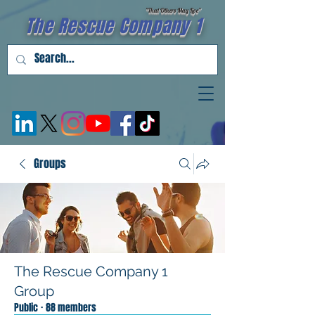
"That Others May Live''
The Rescue Company 1
Groups
The Rescue Company 1
Group
Public
·
88 members